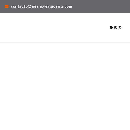
contacto@agency4students.com
INICIO
Project 5
Home
Portfolios
Project 5