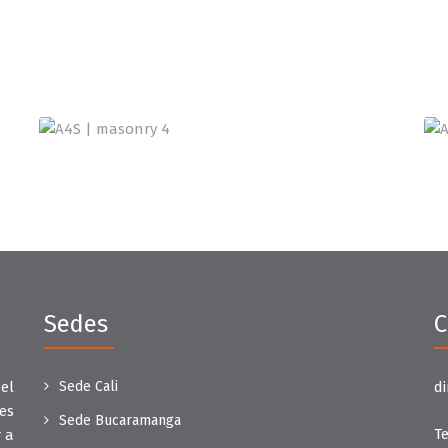
Sedes
C
el
Sede Cali
d
es
Sede Bucaramanga
Te
 a