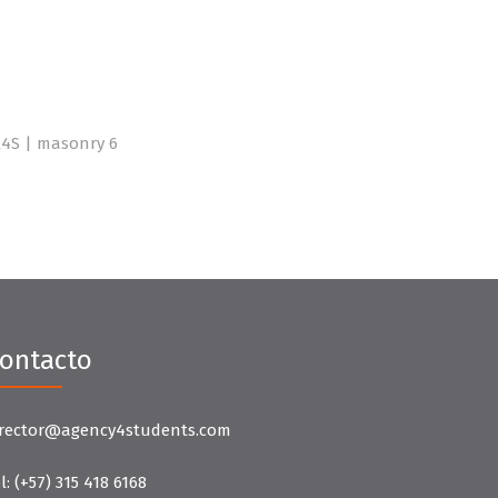
ontacto
irector@agency4students.com
l:
(+57) 315 418 6168