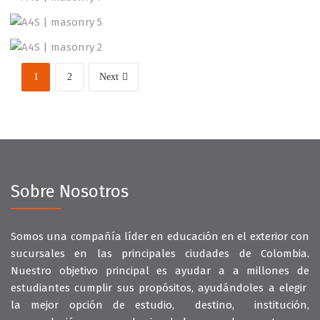
Business
Consulting
Project 5
Banking
Consulting
Business
Consulting
Project 7
Project 8
1
2
Next
Sobre Nosotros
Somos una compañía líder en educación en el exterior con
sucursales en las principales ciudades de Colombia.
Nuestro objetivo principal es ayudar a a millones de
estudiantes cumplir sus propósitos, ayudándoles a elegir
la mejor opción de estudio, destino, institución,