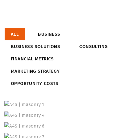
ALL
BUSINESS
BUSINESS SOLUTIONS
CONSULTING
FINANCIAL METRICS
MARKETING STRATEGY
OPPORTUNITY COSTS
Consulting
Sale
Business
Consulting
Business
Sale
Business
Consulting
Project 1
Business
Finance
Business
Consulting
Project 2
Consulting
Finance
Business
Consulting
Project 3
Consulting
Sale