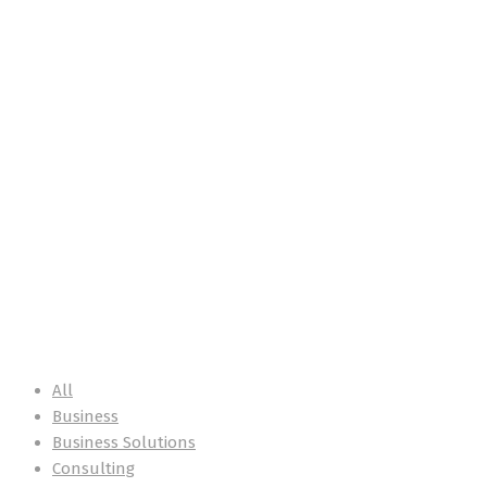
Archives
Home
Portfolios
All
Business
Business Solutions
Consulting